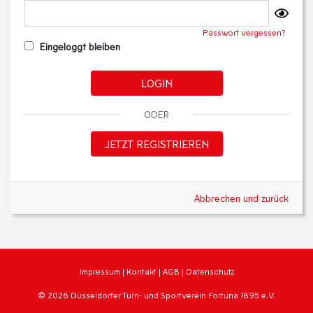
Passwort vergessen?
Eingeloggt bleiben
LOGIN
ODER
JETZT REGISTRIEREN
Abbrechen und zurück
Impressum
|
Kontakt
|
AGB
|
Datenschutz
© 2026 Düsseldorfer Turn- und Sportverein Fortuna 1895 e.V.