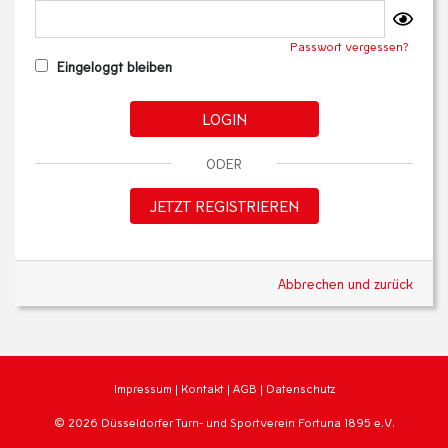
Passwort vergessen?
Eingeloggt bleiben
LOGIN
ODER
JETZT REGISTRIEREN
Abbrechen und zurück
Impressum
|
Kontakt
|
AGB
|
Datenschutz
© 2026 Düsseldorfer Turn- und Sportverein Fortuna 1895 e.V.