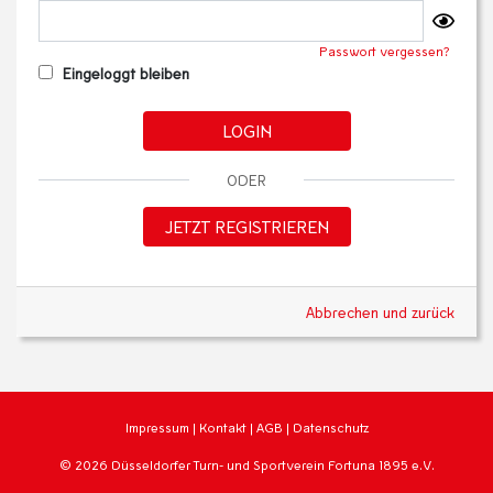
Passwort vergessen?
Eingeloggt bleiben
LOGIN
ODER
JETZT REGISTRIEREN
Abbrechen und zurück
Impressum
|
Kontakt
|
AGB
|
Datenschutz
© 2026 Düsseldorfer Turn- und Sportverein Fortuna 1895 e.V.