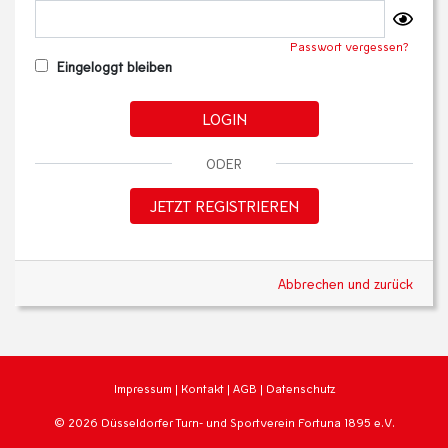
Passwort vergessen?
Eingeloggt bleiben
LOGIN
ODER
JETZT REGISTRIEREN
Abbrechen und zurück
Impressum
|
Kontakt
|
AGB
|
Datenschutz
© 2026 Düsseldorfer Turn- und Sportverein Fortuna 1895 e.V.