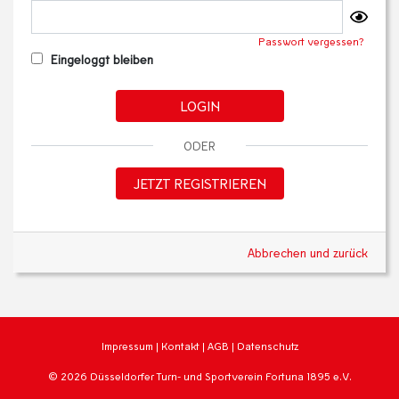
Passwort vergessen?
Eingeloggt bleiben
LOGIN
ODER
JETZT REGISTRIEREN
Abbrechen und zurück
Impressum
|
Kontakt
|
AGB
|
Datenschutz
© 2026 Düsseldorfer Turn- und Sportverein Fortuna 1895 e.V.