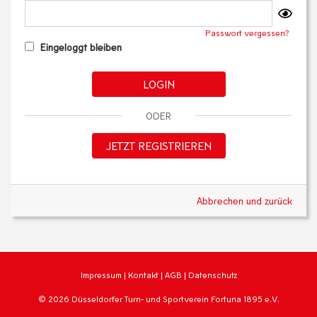
Passwort vergessen?
Eingeloggt bleiben
LOGIN
ODER
JETZT REGISTRIEREN
Abbrechen und zurück
Impressum
|
Kontakt
|
AGB
|
Datenschutz
© 2026 Düsseldorfer Turn- und Sportverein Fortuna 1895 e.V.