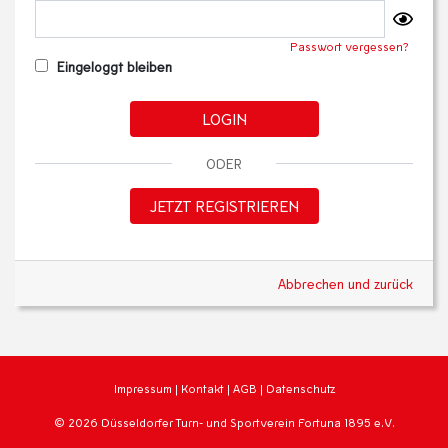
Passwort vergessen?
Eingeloggt bleiben
LOGIN
ODER
JETZT REGISTRIEREN
Abbrechen und zurück
Impressum
|
Kontakt
|
AGB
|
Datenschutz
© 2026 Düsseldorfer Turn- und Sportverein Fortuna 1895 e.V.