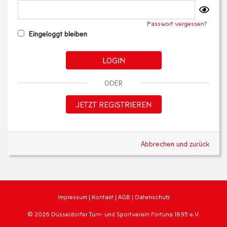
Passwort vergessen?
Eingeloggt bleiben
LOGIN
ODER
JETZT REGISTRIEREN
Abbrechen und zurück
Impressum
|
Kontakt
|
AGB
|
Datenschutz
© 2026 Düsseldorfer Turn- und Sportverein Fortuna 1895 e.V.