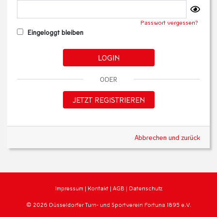
Passwort vergessen?
Eingeloggt bleiben
LOGIN
ODER
JETZT REGISTRIEREN
Abbrechen und zurück
Impressum
|
Kontakt
|
AGB
|
Datenschutz
© 2026 Düsseldorfer Turn- und Sportverein Fortuna 1895 e.V.