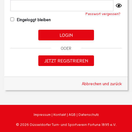
Passwort vergessen?
Eingeloggt bleiben
LOGIN
ODER
JETZT REGISTRIEREN
Abbrechen und zurück
Impressum
|
Kontakt
|
AGB
|
Datenschutz
© 2026 Düsseldorfer Turn- und Sportverein Fortuna 1895 e.V.