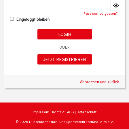
Passwort vergessen?
Eingeloggt bleiben
LOGIN
ODER
JETZT REGISTRIEREN
Abbrechen und zurück
Impressum
|
Kontakt
|
AGB
|
Datenschutz
© 2026 Düsseldorfer Turn- und Sportverein Fortuna 1895 e.V.