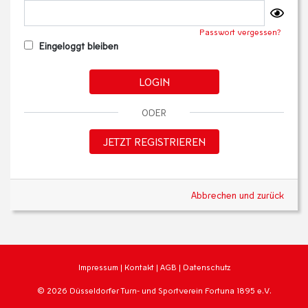
Passwort vergessen?
Eingeloggt bleiben
LOGIN
ODER
JETZT REGISTRIEREN
Abbrechen und zurück
Impressum
|
Kontakt
|
AGB
|
Datenschutz
© 2026 Düsseldorfer Turn- und Sportverein Fortuna 1895 e.V.