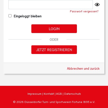
Passwort vergessen?
Eingeloggt bleiben
LOGIN
ODER
JETZT REGISTRIEREN
Abbrechen und zurück
Impressum
|
Kontakt
|
AGB
|
Datenschutz
© 2026 Düsseldorfer Turn- und Sportverein Fortuna 1895 e.V.