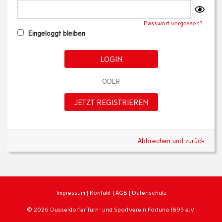
Passwort vergessen?
Eingeloggt bleiben
LOGIN
ODER
JETZT REGISTRIEREN
Abbrechen und zurück
Impressum
|
Kontakt
|
AGB
|
Datenschutz
© 2026 Düsseldorfer Turn- und Sportverein Fortuna 1895 e.V.