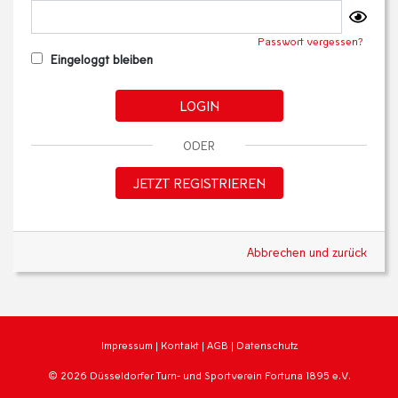
Passwort vergessen?
Eingeloggt bleiben
LOGIN
ODER
JETZT REGISTRIEREN
Abbrechen und zurück
Impressum
|
Kontakt
|
AGB
|
Datenschutz
© 2026 Düsseldorfer Turn- und Sportverein Fortuna 1895 e.V.