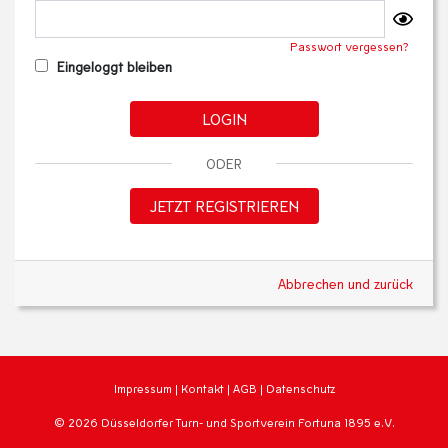
Passwort vergessen?
Eingeloggt bleiben
LOGIN
ODER
JETZT REGISTRIEREN
Abbrechen und zurück
Impressum
|
Kontakt
|
AGB
|
Datenschutz
© 2026 Düsseldorfer Turn- und Sportverein Fortuna 1895 e.V.