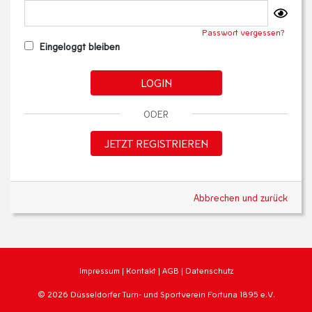
Passwort vergessen?
Eingeloggt bleiben
LOGIN
ODER
JETZT REGISTRIEREN
Abbrechen und zurück
Impressum
|
Kontakt
|
AGB
|
Datenschutz
© 2026 Düsseldorfer Turn- und Sportverein Fortuna 1895 e.V.