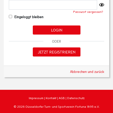
Passwort vergessen?
Eingeloggt bleiben
LOGIN
ODER
JETZT REGISTRIEREN
Abbrechen und zurück
Impressum
|
Kontakt
|
AGB
|
Datenschutz
© 2026 Düsseldorfer Turn- und Sportverein Fortuna 1895 e.V.