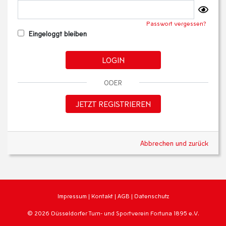
Passwort vergessen?
Eingeloggt bleiben
LOGIN
ODER
JETZT REGISTRIEREN
Abbrechen und zurück
Impressum
|
Kontakt
|
AGB
|
Datenschutz
© 2026 Düsseldorfer Turn- und Sportverein Fortuna 1895 e.V.