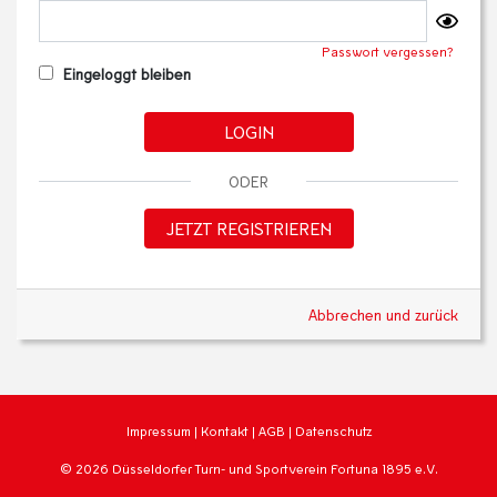
Passwort vergessen?
Eingeloggt bleiben
LOGIN
ODER
JETZT REGISTRIEREN
Abbrechen und zurück
Impressum
|
Kontakt
|
AGB
|
Datenschutz
© 2026 Düsseldorfer Turn- und Sportverein Fortuna 1895 e.V.