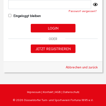
Passwort vergessen?
Eingeloggt bleiben
LOGIN
ODER
JETZT REGISTRIEREN
Abbrechen und zurück
Impressum
|
Kontakt
|
AGB
|
Datenschutz
© 2026 Düsseldorfer Turn- und Sportverein Fortuna 1895 e.V.