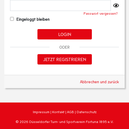
Passwort vergessen?
Eingeloggt bleiben
LOGIN
ODER
JETZT REGISTRIEREN
Abbrechen und zurück
Impressum
|
Kontakt
|
AGB
|
Datenschutz
© 2026 Düsseldorfer Turn- und Sportverein Fortuna 1895 e.V.