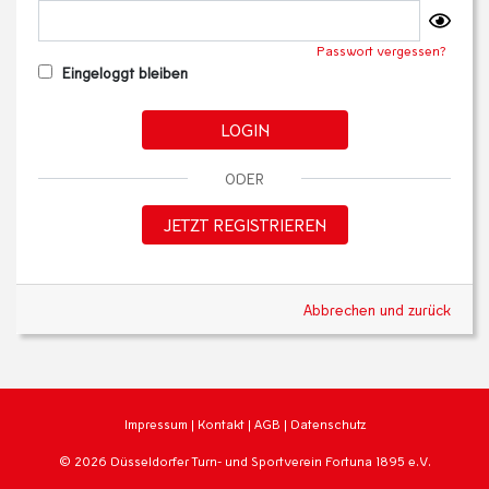
Passwort vergessen?
Eingeloggt bleiben
LOGIN
ODER
JETZT REGISTRIEREN
Abbrechen und zurück
Impressum
|
Kontakt
|
AGB
|
Datenschutz
© 2026 Düsseldorfer Turn- und Sportverein Fortuna 1895 e.V.