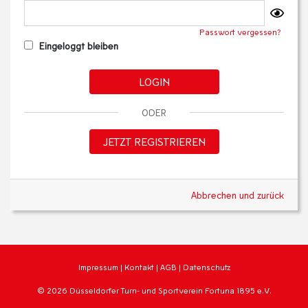
Passwort vergessen?
Eingeloggt bleiben
LOGIN
ODER
JETZT REGISTRIEREN
Abbrechen und zurück
Impressum
|
Kontakt
|
AGB
|
Datenschutz
© 2026 Düsseldorfer Turn- und Sportverein Fortuna 1895 e.V.