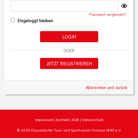
Passwort vergessen?
Eingeloggt bleiben
LOGIN
ODER
JETZT REGISTRIEREN
Abbrechen und zurück
Impressum
|
Kontakt
|
AGB
|
Datenschutz
© 2026 Düsseldorfer Turn- und Sportverein Fortuna 1895 e.V.