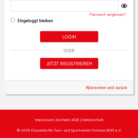
Passwort vergessen?
Eingeloggt bleiben
LOGIN
ODER
JETZT REGISTRIEREN
Abbrechen und zurück
Impressum
|
Kontakt
|
AGB
|
Datenschutz
© 2026 Düsseldorfer Turn- und Sportverein Fortuna 1895 e.V.