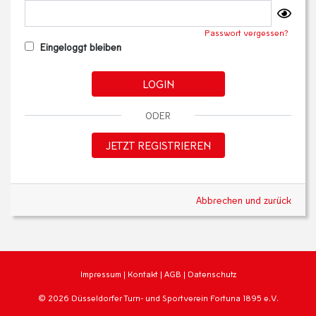
Passwort vergessen?
Eingeloggt bleiben
LOGIN
ODER
JETZT REGISTRIEREN
Abbrechen und zurück
Impressum
|
Kontakt
|
AGB
|
Datenschutz
© 2026 Düsseldorfer Turn- und Sportverein Fortuna 1895 e.V.