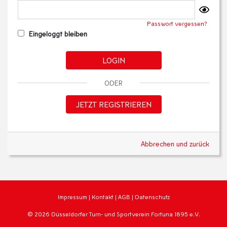
Passwort vergessen?
Eingeloggt bleiben
LOGIN
ODER
JETZT REGISTRIEREN
Abbrechen und zurück
Impressum
|
Kontakt
|
AGB
|
Datenschutz
© 2026 Düsseldorfer Turn- und Sportverein Fortuna 1895 e.V.