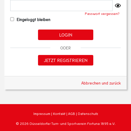
Passwort vergessen?
Eingeloggt bleiben
LOGIN
ODER
JETZT REGISTRIEREN
Abbrechen und zurück
Impressum
|
Kontakt
|
AGB
|
Datenschutz
© 2026 Düsseldorfer Turn- und Sportverein Fortuna 1895 e.V.