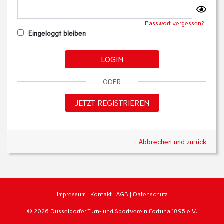
Passwort vergessen?
Eingeloggt bleiben
LOGIN
ODER
JETZT REGISTRIEREN
Abbrechen und zurück
Impressum
|
Kontakt
|
AGB
|
Datenschutz
© 2026 Düsseldorfer Turn- und Sportverein Fortuna 1895 e.V.