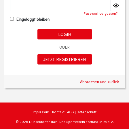
Passwort vergessen?
Eingeloggt bleiben
LOGIN
ODER
JETZT REGISTRIEREN
Abbrechen und zurück
Impressum
|
Kontakt
|
AGB
|
Datenschutz
© 2026 Düsseldorfer Turn- und Sportverein Fortuna 1895 e.V.