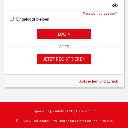
Passwort vergessen?
Eingeloggt bleiben
LOGIN
ODER
JETZT REGISTRIEREN
Abbrechen und zurück
Impressum
|
Kontakt
|
AGB
|
Datenschutz
© 2026 Düsseldorfer Turn- und Sportverein Fortuna 1895 e.V.