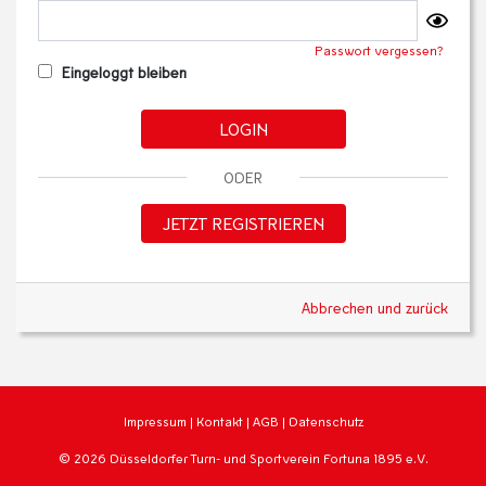
Passwort vergessen?
Eingeloggt bleiben
LOGIN
ODER
JETZT REGISTRIEREN
Abbrechen und zurück
Impressum
|
Kontakt
|
AGB
|
Datenschutz
© 2026 Düsseldorfer Turn- und Sportverein Fortuna 1895 e.V.