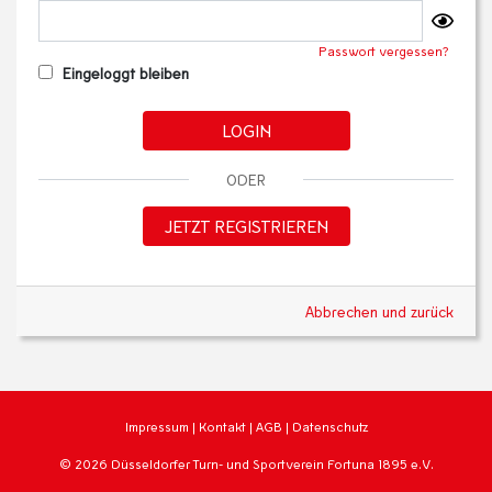
Passwort vergessen?
Eingeloggt bleiben
LOGIN
ODER
JETZT REGISTRIEREN
Abbrechen und zurück
Impressum
|
Kontakt
|
AGB
|
Datenschutz
© 2026 Düsseldorfer Turn- und Sportverein Fortuna 1895 e.V.