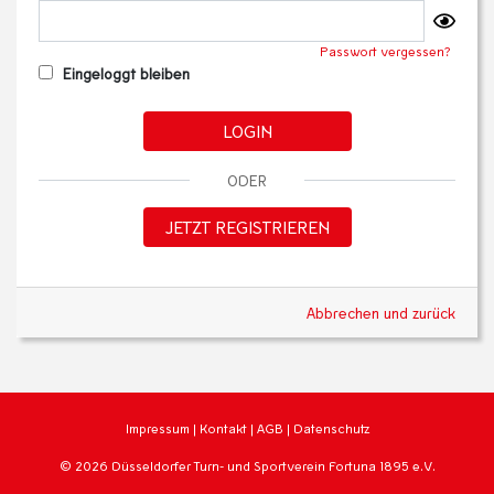
Passwort vergessen?
Eingeloggt bleiben
LOGIN
ODER
JETZT REGISTRIEREN
Abbrechen und zurück
Impressum
|
Kontakt
|
AGB
|
Datenschutz
© 2026 Düsseldorfer Turn- und Sportverein Fortuna 1895 e.V.