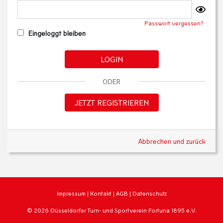
Passwort vergessen?
Eingeloggt bleiben
LOGIN
ODER
JETZT REGISTRIEREN
Abbrechen und zurück
Impressum
|
Kontakt
|
AGB
|
Datenschutz
© 2026 Düsseldorfer Turn- und Sportverein Fortuna 1895 e.V.