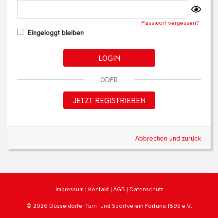
Passwort vergessen?
Eingeloggt bleiben
LOGIN
ODER
JETZT REGISTRIEREN
Abbrechen und zurück
Impressum
|
Kontakt
|
AGB
|
Datenschutz
© 2026 Düsseldorfer Turn- und Sportverein Fortuna 1895 e.V.