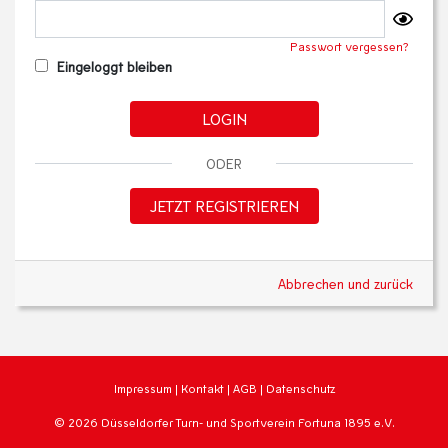
Passwort vergessen?
Eingeloggt bleiben
LOGIN
ODER
JETZT REGISTRIEREN
Abbrechen und zurück
Impressum
|
Kontakt
|
AGB
|
Datenschutz
© 2026 Düsseldorfer Turn- und Sportverein Fortuna 1895 e.V.