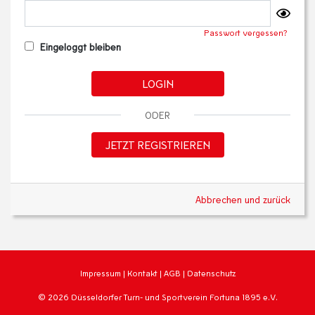
Passwort vergessen?
Eingeloggt bleiben
LOGIN
ODER
JETZT REGISTRIEREN
Abbrechen und zurück
Impressum
|
Kontakt
|
AGB
|
Datenschutz
© 2026 Düsseldorfer Turn- und Sportverein Fortuna 1895 e.V.