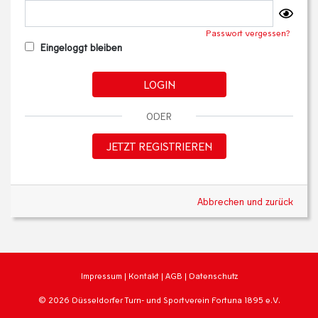
Passwort vergessen?
Eingeloggt bleiben
LOGIN
ODER
JETZT REGISTRIEREN
Abbrechen und zurück
Impressum
|
Kontakt
|
AGB
|
Datenschutz
© 2026 Düsseldorfer Turn- und Sportverein Fortuna 1895 e.V.