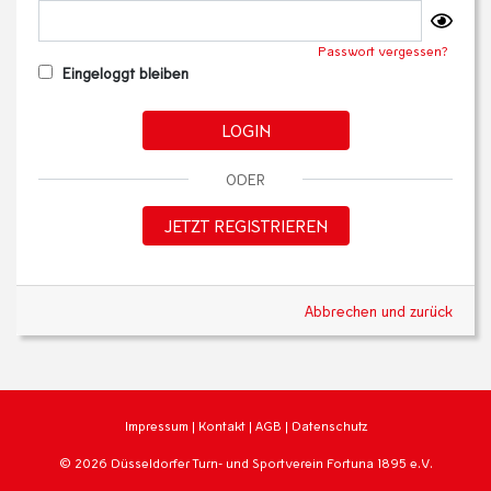
Passwort vergessen?
Eingeloggt bleiben
LOGIN
ODER
JETZT REGISTRIEREN
Abbrechen und zurück
Impressum
|
Kontakt
|
AGB
|
Datenschutz
© 2026 Düsseldorfer Turn- und Sportverein Fortuna 1895 e.V.