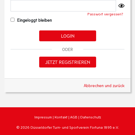
Passwort vergessen?
Eingeloggt bleiben
LOGIN
ODER
JETZT REGISTRIEREN
Abbrechen und zurück
Impressum
|
Kontakt
|
AGB
|
Datenschutz
© 2026 Düsseldorfer Turn- und Sportverein Fortuna 1895 e.V.