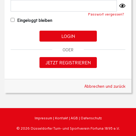
Passwort vergessen?
Eingeloggt bleiben
LOGIN
ODER
JETZT REGISTRIEREN
Abbrechen und zurück
Impressum
|
Kontakt
|
AGB
|
Datenschutz
© 2026 Düsseldorfer Turn- und Sportverein Fortuna 1895 e.V.