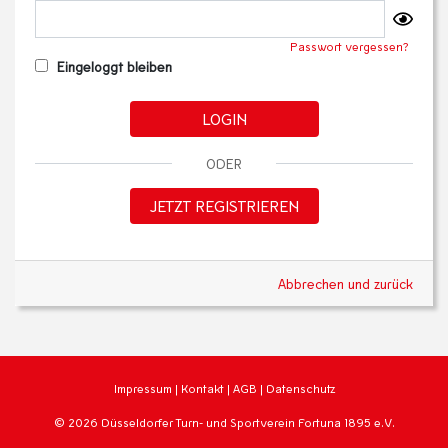
Passwort vergessen?
Eingeloggt bleiben
LOGIN
ODER
JETZT REGISTRIEREN
Abbrechen und zurück
Impressum
|
Kontakt
|
AGB
|
Datenschutz
© 2026 Düsseldorfer Turn- und Sportverein Fortuna 1895 e.V.