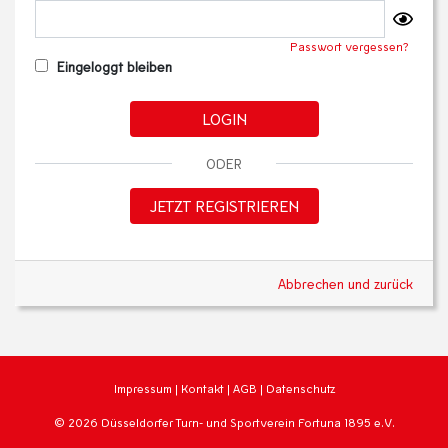
Passwort vergessen?
Eingeloggt bleiben
LOGIN
ODER
JETZT REGISTRIEREN
Abbrechen und zurück
Impressum
|
Kontakt
|
AGB
|
Datenschutz
© 2026 Düsseldorfer Turn- und Sportverein Fortuna 1895 e.V.