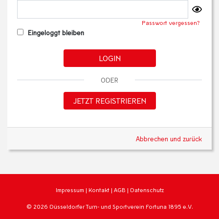
Passwort vergessen?
Eingeloggt bleiben
LOGIN
ODER
JETZT REGISTRIEREN
Abbrechen und zurück
Impressum
|
Kontakt
|
AGB
|
Datenschutz
© 2026 Düsseldorfer Turn- und Sportverein Fortuna 1895 e.V.