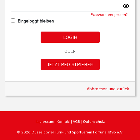
Passwort vergessen?
Eingeloggt bleiben
LOGIN
ODER
JETZT REGISTRIEREN
Abbrechen und zurück
Impressum
|
Kontakt
|
AGB
|
Datenschutz
© 2026 Düsseldorfer Turn- und Sportverein Fortuna 1895 e.V.