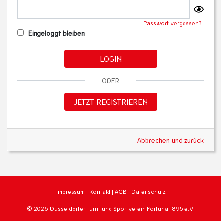
Passwort vergessen?
Eingeloggt bleiben
LOGIN
ODER
JETZT REGISTRIEREN
Abbrechen und zurück
Impressum
|
Kontakt
|
AGB
|
Datenschutz
© 2026 Düsseldorfer Turn- und Sportverein Fortuna 1895 e.V.