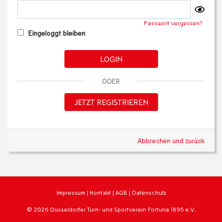
Passwort vergessen?
Eingeloggt bleiben
LOGIN
ODER
JETZT REGISTRIEREN
Abbrechen und zurück
Impressum
|
Kontakt
|
AGB
|
Datenschutz
© 2026 Düsseldorfer Turn- und Sportverein Fortuna 1895 e.V.