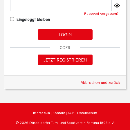
Passwort vergessen?
Eingeloggt bleiben
LOGIN
ODER
JETZT REGISTRIEREN
Abbrechen und zurück
Impressum
|
Kontakt
|
AGB
|
Datenschutz
© 2026 Düsseldorfer Turn- und Sportverein Fortuna 1895 e.V.